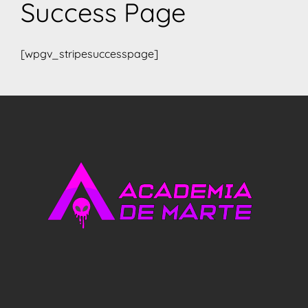
Success Page
[wpgv_stripesuccesspage]