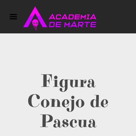
Inicio
Actividades
Calendario y Galerias
Eventos privados
Tarjeta Regalo
Información y Contact
Figura
o
Conejo de
Pascua